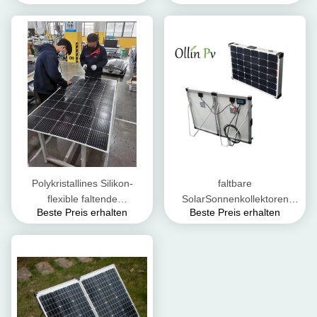
Silikon 200W 300W 400W
160W 200W 400w
ein
Polykristallines Silikon-
faltbare
flexible faltende
SolarSonnenkollektoren
Beste Preis erhalten
Beste Preis erhalten
Sonnenkollektor-Ausrüstung
120W 200W im Freien,
100W 200W 300W
tragbare faltende
Sonnenkollektoren für das
Kampieren