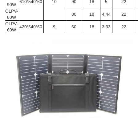
610*540*60
10
90
18
5
22
90W
OLPV-
80
18
4,44
22
80W
OLPV-
420*540*60
9
60
18
3,33
22
60W