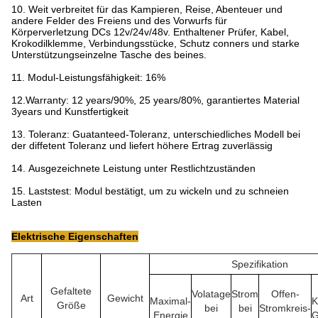
10.
Weit verbreitet für das Kampieren, Reise, Abenteuer und
andere Felder des Freiens und des Vorwurfs für
Körperverletzung DCs 12v/24v/48v. Enthaltener Prüfer, Kabel,
Krokodilklemme, Verbindungsstücke, Schutz conners und starke
Unterstützungseinzelne Tasche des beines.
11.
Modul-Leistungsfähigkeit: 16%
12.Warranty: 12 years/90%, 25 years/80%, garantiertes Material
3years und Kunstfertigkeit
13.
Toleranz: Guatanteed-Toleranz, unterschiedliches Modell bei
der diffetent Toleranz und liefert höhere Ertrag zuverlässig
14.
Ausgezeichnete Leistung unter Restlichtzuständen
15.
Laststest: Modul bestätigt, um zu wickeln und zu schneien
Lasten
Elektrische Eigenschaften
Spezifikation
Gefaltete
Volatage
Strom
Offen-
Art
Gewicht
Maximal-
K
Größe
bei
bei
Stromkreis-
Energie
G