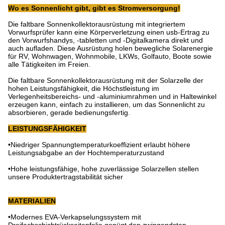
Wo es Sonnenlicht gibt, gibt es Stromversorgung!
Die faltbare Sonnenkollektorausrüstung mit integriertem
Vorwurfsprüfer kann eine Körperverletzung einen usb-Ertrag zu
den Vorwurfshandys, -tabletten und -Digitalkamera direkt und
auch aufladen. Diese Ausrüstung holen bewegliche Solarenergie
für RV, Wohnwagen, Wohnmobile, LKWs, Golfauto, Boote sowie
alle Tätigkeiten im Freien.
Die faltbare Sonnenkollektorausrüstung mit der Solarzelle der
hohen Leistungsfähigkeit, die Höchstleistung im
Verlegenheitsbereichs- und -aluminiumrahmen und in Haltewinkel
erzeugen kann, einfach zu installieren, um das Sonnenlicht zu
absorbieren, gerade bedienungsfertig.
LEISTUNGSFÄHIGKEIT
•Niedriger Spannungtemperaturkoeffizient erlaubt höhere
Leistungsabgabe an der Hochtemperaturzustand
•Hohe leistungsfähige, hohe zuverlässige Solarzellen stellen
unsere Produktertragstabilität sicher
MATERIALIEN
•Modernes EVA-Verkapselungssystem mit
Dreifachschichtrückseitenfolie genügt den zwingendsten