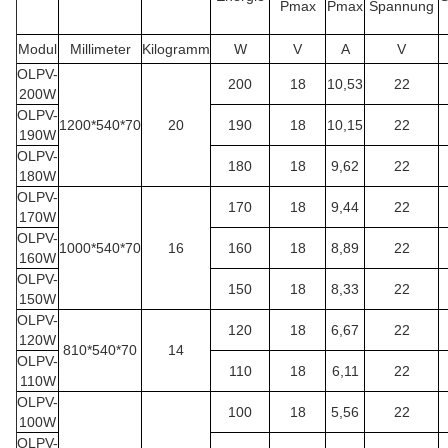
Pmax
Pmax
Spannung
Modul
Millimeter
Kilogramm
W
V
A
V
OLPV-
200
18
10,53
22
200W
OLPV-
1200*540*70
20
190
18
10,15
22
190W
OLPV-
180
18
9,62
22
180W
OLPV-
170
18
9,44
22
170W
OLPV-
1000*540*70
16
160
18
8,89
22
160W
OLPV-
150
18
8,33
22
150W
OLPV-
120
18
6,67
22
120W
810*540*70
14
OLPV-
110
18
6,11
22
110W
OLPV-
100
18
5,56
22
100W
OLPV-