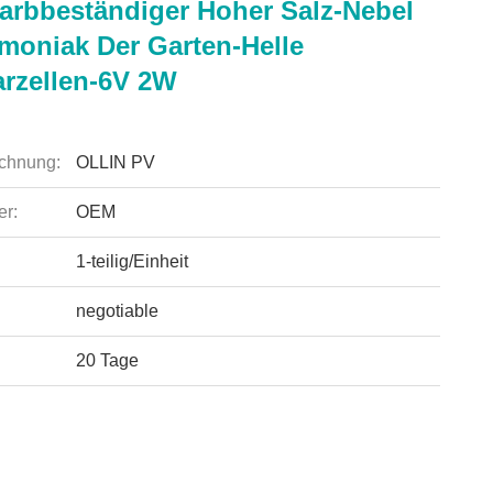
arbbeständiger Hoher Salz-Nebel
oniak Der Garten-Helle
arzellen-6V 2W
chnung:
OLLIN PV
r:
OEM
1-teilig/Einheit
negotiable
20 Tage