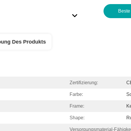
Beste
bung Des Produkts
Zertifizierung:
C
Farbe:
S
Frame:
K
Shape:
R
Versorgungsmaterial-Fähigkei