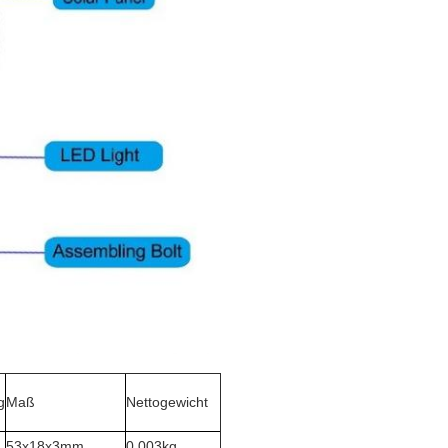
g
Maß
Nettogewicht
53x18x3mm
0.003kg