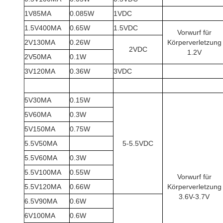
1V85MA
0.085W
1VDC
1.5V400MA
0.65W
1.5VDC
Vorwurf für
2V130MA
0.26W
Körperverletzung
2VDC
1.2V
2V50MA
0.1W
3V120MA
0.36W
3VDC
5V30MA
0.15W
5V60MA
0.3W
5V150MA
0.75W
5.5V50MA
5-5.5VDC
5.5V60MA
0.3W
5.5V100MA
0.55W
Vorwurf für
5.5V120MA
0.66W
Körperverletzung
3.6V-3.7V
6.5V90MA
0.6W
6V100MA
0.6W