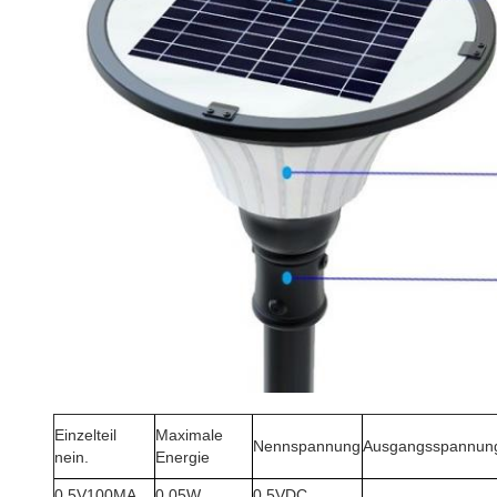
Einzelteil
Maximale
Nennspannung
Ausgangsspannun
nein.
Energie
0.5V100MA
0.05W
0.5VDC