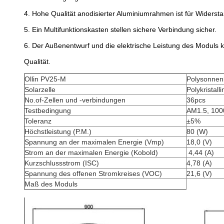
4.
Hohe Qualität anodisierter Aluminiumrahmen ist für Widers
5.
Ein Multifunktionskasten stellen sichere Verbindung sicher.
6.
Der Außenentwurf und die elektrische Leistung des Moduls 
Qualität.
Ollin PV25-M
Polysonnen
Solarzelle
Polykristal
No.of-Zellen und -verbindungen
36pcs
Testbedingung
AM1.5, 100
Toleranz
±5%
Höchstleistung (P.M.)
80 (W)
Spannung an der maximalen Energie (Vmp)
18,0 (V)
Strom an der maximalen Energie (Kobold)
4,44 (A)
Kurzschlussstrom (ISC)
4,78 (A)
Spannung des offenen Stromkreises (VOC)
21,6 (V)
Maß des Moduls