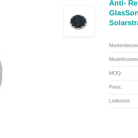
Anti- Re
GlasSon
Solarst
Markenbezei
Modellnumme
MOQ:
Preis:
Lieferzeit: