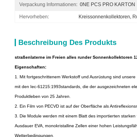
Verpackung Informationen:
0NE PCS PRO KARTON
Hervorheben:
Kreissonnenkollektoren
, 
R
Beschreibung Des Produkts
straßenlaterne im Freien alles runder Sonnenkollektoren 1
Eigenschaften:
1.
Mit fortgeschrittenem Werkstoff und Ausrüstung sind unsere
mit den Iec-61215:1993standards, die der ausgezeichneten ele
Produktleben von 25 Jahren.
2.
Ein Film von PECVD ist auf der Oberfläche als Antireflexio
3.
Die Module werden mit einem Blatt des importierten starken 
Ausdauer EVA, monokristalline Zellen einer hohen Leistungsfähi
Wetterbedingungen.