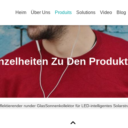
Heim
Über Uns
Produits
Solutions
Video
Blog
nzelheiten Zu Den Produk
eflektierender runder GlasSonnenkollektor für LED-intelligentes Solars