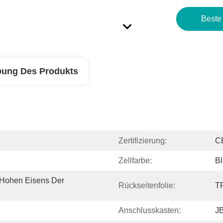
Beste
bung Des Produkts
Zertifizierung:
C
Zellfarbe:
B
Hohen Eisens Der 
Rückseitenfolie:
TP
Anschlusskasten:
JB