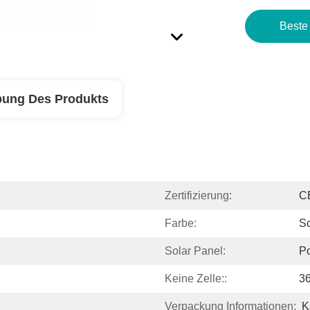
Beste
bung Des Produkts
Zertifizierung:
C
Farbe:
Sc
Solar Panel:
Po
Keine Zelle::
36
Verpackung Informationen:
K