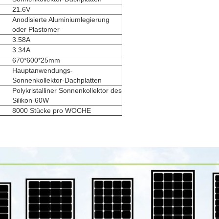
21.6V
Anodisierte Aluminiumlegierung
oder Plastomer
3.58A
3.34A
670*600*25mm
Hauptanwendungs-
Sonnenkollektor-Dachplatten
Polykristalliner Sonnenkollektor des
Silikon-60W
8000 Stücke pro WOCHE