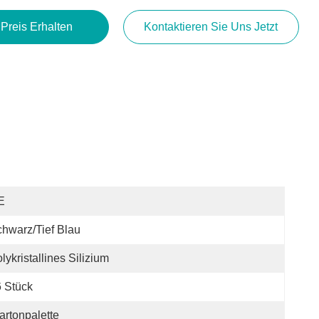
 Preis Erhalten
Kontaktieren Sie Uns Jetzt
E
hwarz/tief Blau
lykristallines Silizium
 Stück
artonpalette