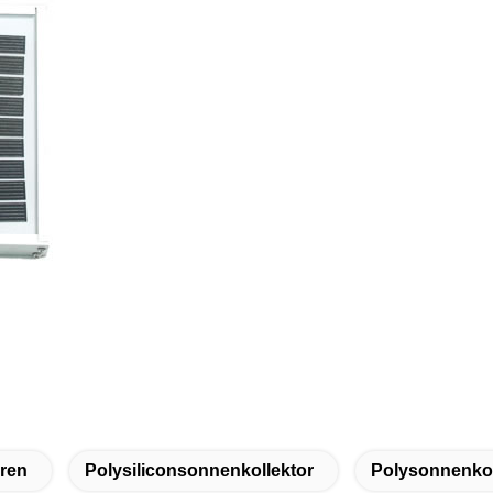
oren
Polysiliconsonnenkollektor
Polysonnenkol