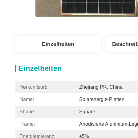
Einzelheiten
Beschrei
Einzelheiten
Herkunftsort:
Zhejiang PR. China
Name:
Solarenergie-Platten
Shape:
Square
Frame:
Anodisierte Aluninium-Leg
Energietoleranz:
±5%