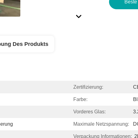
Beste
bung Des Produkts
Zertifizierung:
C
Farbe:
B
Vorderes Glas:
3
ierung
Maximale Netzspannung:
D
Verpackung Informationen:
2