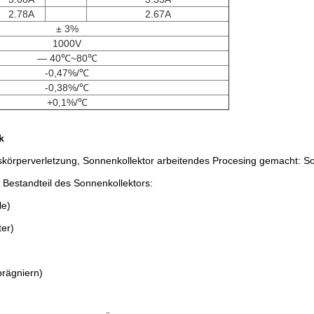
2.78A
2.67A
± 3%
1000V
— 40℃~80℃
-0,47%/℃
-0,38%/℃
+0,1%/℃
k
fskörperverletzung, Sonnenkollektor arbeitendes Procesing gemacht: So
. Bestandteil des Sonnenkollektors:
le)
ter)
prägniern)