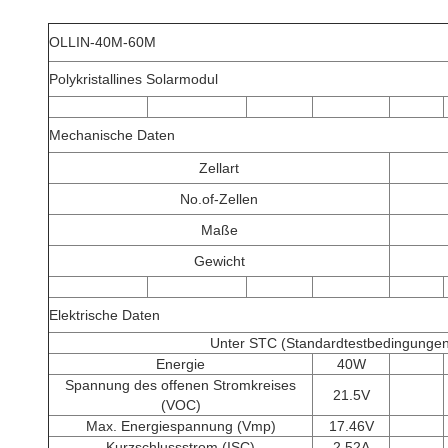
OLLIN-40M-60M
Polykristallines Solarmodul
Mechanische Daten
Zellart
No.of-Zellen
Maße
Gewicht
Elektrische Daten
Unter STC (Standardtestbedingunge
Energie
40W
Spannung des offenen Stromkreises
21.5V
(VOC)
Max. Energiespannung (Vmp)
17.46V
Kurzschlussstrom (ISC)
2.52A