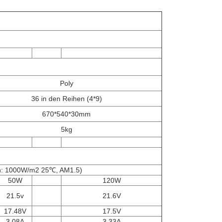
Poly
36 in den Reihen (4*9)
670*540*30mm
5kg
n: 1000W/m2 25℃, AM1.5)
50W
120W
21.5v
21.6V
17.48V
17.5V
3.08A
3.33A