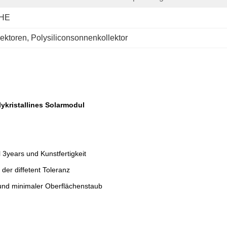
HE
lektoren
, 
Polysiliconsonnenkollektor
lykristallines Solarmodul
 3years und Kunstfertigkeit
der diffetent Toleranz
n und minimaler Oberflächenstaub